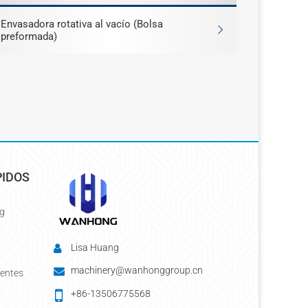
Envasadora rotativa al vacío (Bolsa
preformada)
PIDOS
g
Lisa Huang
machinery@wanhonggroup.cn
uentes
+86-13506775568