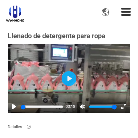

Llenado de detergente para ropa
Play
00:18
Play
Mute
Enter
fullscre
Detalles