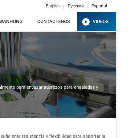
English
Русский
Español
 WANHONG
CONTÁCTENOS
VIDEOS
lmente para envasar aderezos para ensaladas y
ficiente resistencia y flexibilidad para soportar la