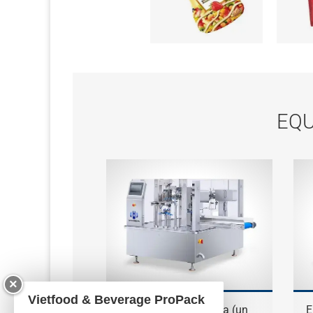
EQU
×
Vietfood & Beverage ProPack
Envasadora rotativa (un
E