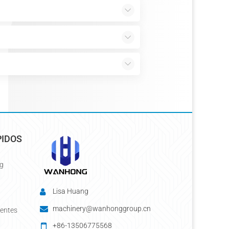
PIDOS
g
Lisa Huang
machinery@wanhonggroup.cn
uentes
+86-13506775568