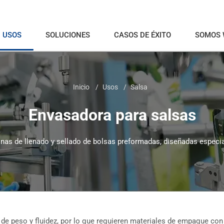
USOS
SOLUCIONES
CASOS DE ÉXITO
SOMOS
Inicio
Usos
Salsa
Envasadora para salsas
s de llenado y sellado de bolsas preformadas, diseñadas especia
de peso y fluidez, por lo que requieren materiales de empaque con su