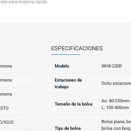
rado para limpieza rápida
ESPECIFICACIONES
iemens
Modelo
WH8-230R
iemens
Estaciones de
Ocho estacion
trabajo
iemens
An: 80-230mm
Tamaño de la bolsa
L: 100-400mm
ESTO
Bolsa plana, bo
O/IGUS
Tipo de bolsa
bolsa con boqu