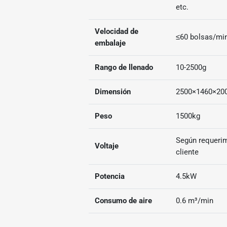
etc.
Velocidad de
≤60 bolsas/mi
embalaje
Rango de llenado
10-2500g
Dimensión
2500×1460×2
Peso
1500kg
Según requerim
Voltaje
cliente
Potencia
4.5kW
Consumo de aire
0.6 m³/min