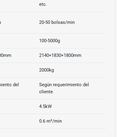
etc.
n
20-50 bolsas/min
100-5000g
000mm
2140×1830×1800mm
2000kg
iento del
Según requerimiento del
cliente
4.5kW
0.6 m³/min