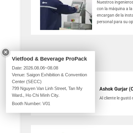
Nuestros ingenieros
con la máquina a la 
encargan de la inst
personal para su op
×
Vietfood & Beverage ProPack
Date: 2026.08.06~08.08
Venue: Saigon Exhibition & Convention
Center (SECC)
799 Nguyen Van Linh Street, Tan My
Ashok Gurjar (
Ward., Ho Chi Minh City.
Al cliente le gus
Booth Number: V01