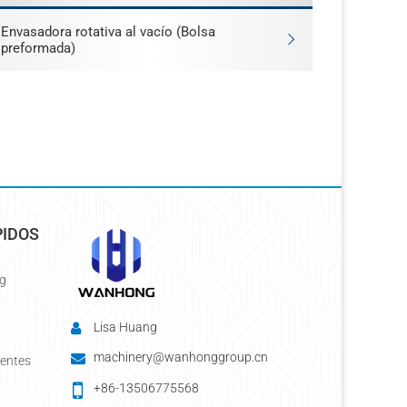
Envasadora rotativa al vacío (Bolsa
preformada)
PIDOS
g
Lisa Huang
machinery@wanhonggroup.cn
uentes
+86-13506775568