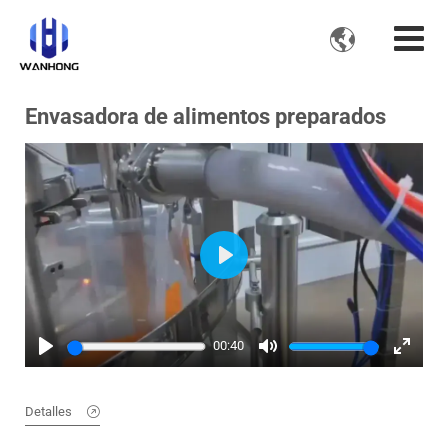

Envasadora de alimentos preparados
Play
00:40
Play
Mute
Enter
fullscre
Detalles