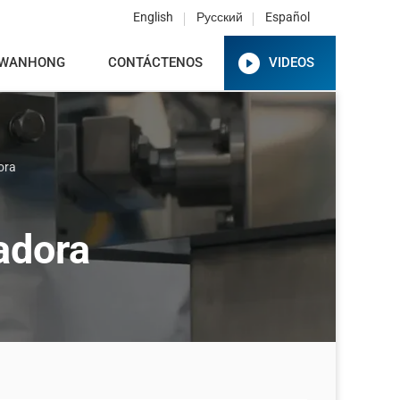
English
Русский
Español
 WANHONG
CONTÁCTENOS
VIDEOS
ora
adora